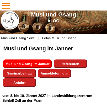
Musi und Gsang
in OÖ
Navigation
Musi und Gsang Seite
Fotos Musi und Gsang
überspringen
Musi und Gsang im Jänner
Musi und Gsang im Januar
Referenten
Seminarbeitrag
Anmeldeformular
Anfahrt
vom
8. bis 10. Jänner 2027
im
Landesbildungszentrum
Schloß Zell an der Pram