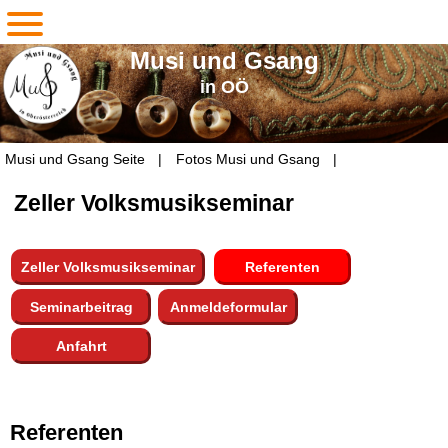
Musi und Gsang
in OÖ
Navigation
Musi und Gsang Seite
Fotos Musi und Gsang
überspringen
Zeller Volksmusikseminar
Zeller Volksmusikseminar
Referenten
Seminarbeitrag
Anmeldeformular
Anfahrt
Referenten